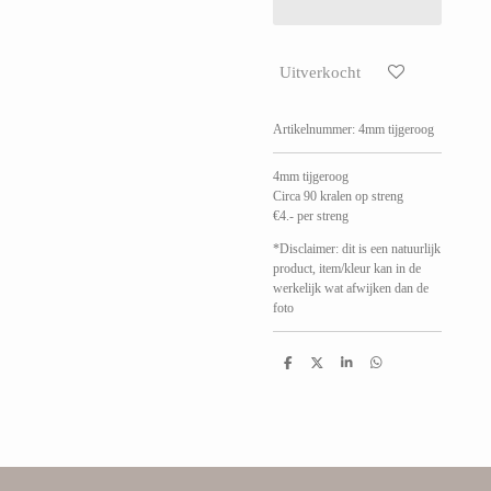
Uitverkocht
Artikelnummer:
4mm tijgeroog
4mm tijgeroog
Circa 90 kralen op streng
€4.- per streng
*Disclaimer: dit is een natuurlijk
product, item/kleur kan in de
werkelijk wat afwijken dan de
foto
D
D
S
D
e
e
h
e
l
e
a
l
e
l
r
e
n
e
n