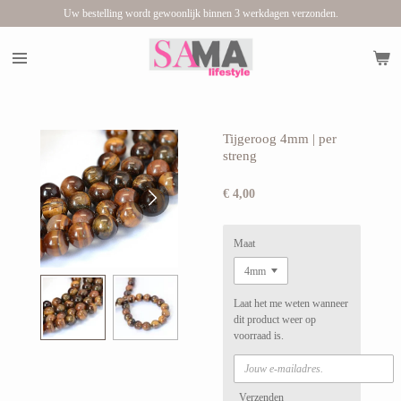
Uw bestelling wordt gewoonlijk binnen 3 werkdagen verzonden.
Ga
direct
naar
de
hoofdinhoud
Tijgeroog 4mm | per
streng
€ 4,00
Maat
Laat het me weten wanneer
dit product weer op
voorraad is.
Verzenden