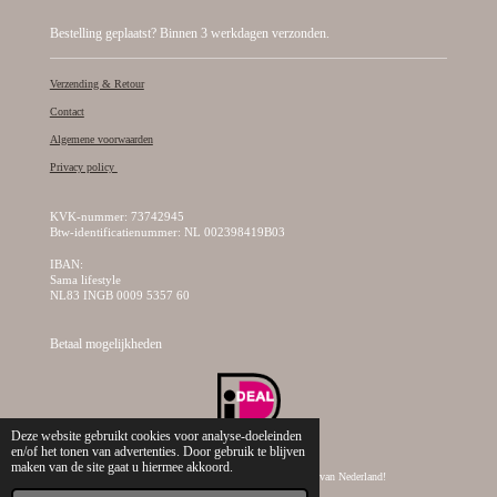
Bestelling geplaatst? Binnen 3 werkdagen verzonden.
Verzending & Retour
Contact
Algemene voorwaarden
Privacy policy
KVK-nummer: 73742945
Btw-identificatienummer: NL 002398419B03
IBAN:
Sama lifestyle
NL83 INGB 0009 5357 60
Betaal mogelijkheden
Deze website gebruikt cookies voor analyse-doeleinden
en/of het tonen van advertenties. Door gebruik te blijven
maken van de site gaat u hiermee akkoord.
© 2019 - 2026 Sama Lifestyle, dé creatieve kralen webshop van Nederland!