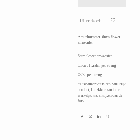
Uitverkocht
Artikelnummer:
6mm flower
amazoniet
6mm flower amazoniet
Circa 61 kralen per streng
€3,75 per streng
*Disclaimer: dit is een natuurlijk
product, item/kleur kan in de
werkelijk wat afwijken dan de
foto
D
D
S
D
e
e
h
e
l
e
a
l
e
l
r
e
n
e
n