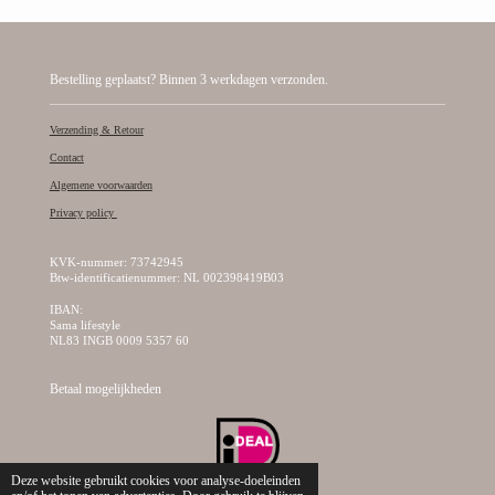
Bestelling geplaatst? Binnen 3 werkdagen verzonden.
Verzending & Retour
Contact
Algemene voorwaarden
Privacy policy
KVK-nummer: 73742945
Btw-identificatienummer: NL 002398419B03
IBAN:
Sama lifestyle
NL83 INGB 0009 5357 60
Betaal mogelijkheden
Deze website gebruikt cookies voor analyse-doeleinden