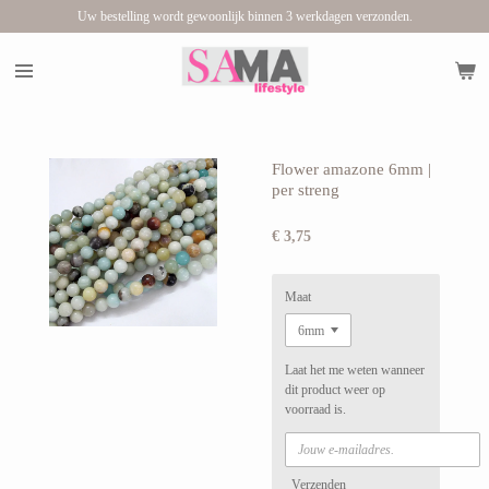
Uw bestelling wordt gewoonlijk binnen 3 werkdagen verzonden.
Ga
direct
naar
de
hoofdinhoud
Flower amazone 6mm |
per streng
€ 3,75
Maat
Laat het me weten wanneer
dit product weer op
voorraad is.
Verzenden