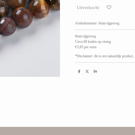
Uitverkocht
Artikelnummer:
6mm tijgeroog
6mm tijgeroog
Circa 60 kralen op streng
€3,95 per stren
*Disclaimer: dit is een natuurlijk product,
D
D
S
e
e
h
l
e
a
e
l
r
n
e