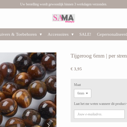
Uw bestelling wordt gewoonlijk binnen 3 werkdagen verzonden.
huivers & Toebehoren
Accessoires
SALE!
Gepersonaliseer
Tijgeroog 6mm | per stre
€ 3,95
Maat
Laat het me weten wanneer dit product 