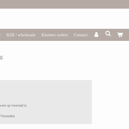
d
B2B / wholesale
Klanten orders
Contact
ng
weer op voorraad is.
Verzenden