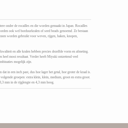
ere onder de rocailles en die worden gemaakt in Japan. Rocailles
nt) worden ook wel borduurkralen of seed beads genoemd. Ze bestaan
unnen worden gebruikt voor weven, rijgen, haken, knopen,
kwaliteit en alle kralen hebben precies dezelfde vorm en afmeting.
een heel mooi resultaat. Verder heeft Miyuki ontzettend veel
mbinaties mogelijk zijn.
 dat in een inch past, dus hoe lager het getal, hoe groter de kraal is.
 volgende groepen: extra klein, klein, medium, groot en extra groot.
,3 mm in de rijglengte en 4,3 mm hoog.