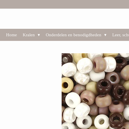
Ga
direct
naar
de
hoofdinhoud
Home
Kralen
Onderdelen en benodigdheden
Leer, sc