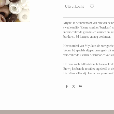
Uitverkocht
Miyuki is de merknaam van een van de bet
(wat letterlijk ‘kleine kraaltjes’ beteke
in verschillende groottes en vormen en k
borduren, 3d-kaartjes en nog veel meer.
Het voordeel van Miyuki is de zeer goede 
Vooral bij speciale rijgpatronen geeft dit 
verschillende kleuren, waardoor er veel co
De maat zoals 6/0 betekent het aantal kralen
En wij hebben de rocailles ingedeeld in de
De 6/0 rocailles zijn hierin dan
groot
met 3
D
D
S
e
e
h
l
e
a
e
l
r
n
e