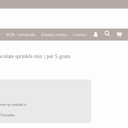
d
B2B / wholesale
Klanten orders
Contact
ocolate sprinkle mix | per 5 gram
weer op voorraad is.
Verzenden