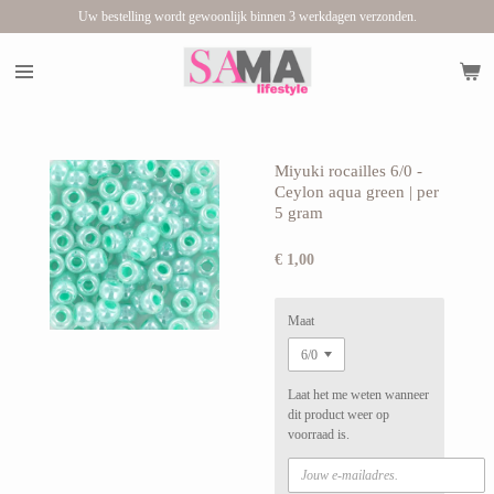
Uw bestelling wordt gewoonlijk binnen 3 werkdagen verzonden.
Ga
direct
naar
de
hoofdinhoud
Miyuki rocailles 6/0 -
Ceylon aqua green | per
5 gram
€ 1,00
Maat
Laat het me weten wanneer
dit product weer op
voorraad is.