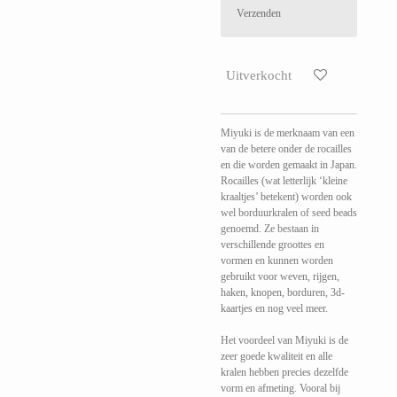
Verzenden
Uitverkocht
Miyuki is de merknaam van een
van de betere onder de rocailles
en die worden gemaakt in Japan.
Rocailles (wat letterlijk ‘kleine
kraaltjes’ betekent) worden ook
wel borduurkralen of seed beads
genoemd. Ze bestaan in
verschillende groottes en
vormen en kunnen worden
gebruikt voor weven, rijgen,
haken, knopen, borduren, 3d-
kaartjes en nog veel meer.
Het voordeel van Miyuki is de
zeer goede kwaliteit en alle
kralen hebben precies dezelfde
vorm en afmeting. Vooral bij