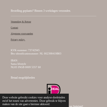
Bestelling geplaatst? Binnen 3 werkdagen verzonden.
Verzending & Retour
Contact
Algemene voorwaarden
Privacy policy
KVK-nummer: 73742945
Btw-identificatienummer: NL 002398419B03
IBAN:
Sama lifestyle
NL83 INGB 0009 5357 60
Betaal mogelijkheden
Deze website gebruikt cookies voor analyse-doeleinden
en/of het tonen van advertenties. Door gebruik te blijven
maken van de site gaat u hiermee akkoord.
© 2019 - 2026 Sama Lifestyle, dé creatieve kralen webshop van Nederland!