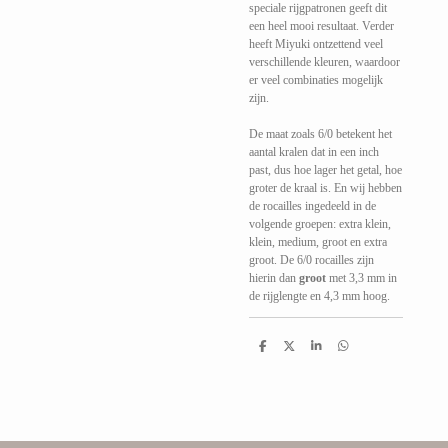
speciale rijgpatronen geeft dit
een heel mooi resultaat. Verder
heeft Miyuki ontzettend veel
verschillende kleuren, waardoor
er veel combinaties mogelijk
zijn.
De maat zoals 6/0 betekent het
aantal kralen dat in een inch
past, dus hoe lager het getal, hoe
groter de kraal is. En wij hebben
de rocailles ingedeeld in de
volgende groepen: extra klein,
klein, medium, groot en extra
groot. De 6/0 rocailles zijn
hierin dan
groot
met 3,3 mm in
de rijglengte en 4,3 mm hoog.
D
D
S
D
e
e
h
e
l
e
a
l
e
l
r
e
n
e
n