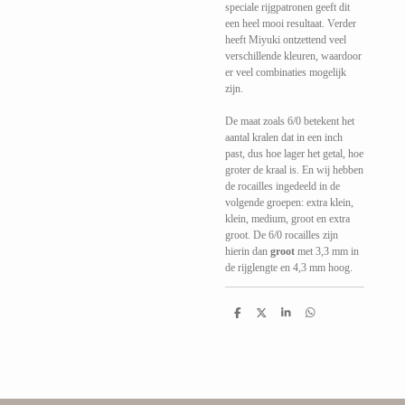
speciale rijgpatronen geeft dit
een heel mooi resultaat. Verder
heeft Miyuki ontzettend veel
verschillende kleuren, waardoor
er veel combinaties mogelijk
zijn.
De maat zoals 6/0 betekent het
aantal kralen dat in een inch
past, dus hoe lager het getal, hoe
groter de kraal is. En wij hebben
de rocailles ingedeeld in de
volgende groepen: extra klein,
klein, medium, groot en extra
groot. De 6/0 rocailles zijn
hierin dan
groot
met 3,3 mm in
de rijglengte en 4,3 mm hoog.
D
D
S
D
e
e
h
e
l
e
a
l
e
l
r
e
n
e
n