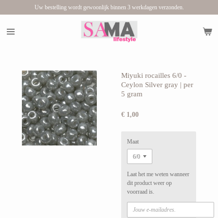
Uw bestelling wordt gewoonlijk binnen 3 werkdagen verzonden.
Ga
direct
naar
de
hoofdinhoud
Miyuki rocailles 6/0 -
Ceylon Silver gray | per
5 gram
€ 1,00
Maat
Laat het me weten wanneer
dit product weer op
voorraad is.