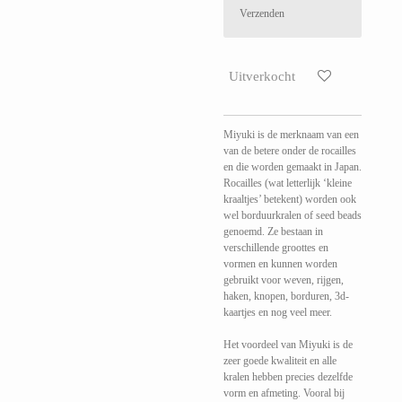
Verzenden
Uitverkocht
Miyuki is de merknaam van een
van de betere onder de rocailles
en die worden gemaakt in Japan.
Rocailles (wat letterlijk ‘kleine
kraaltjes’ betekent) worden ook
wel borduurkralen of seed beads
genoemd. Ze bestaan in
verschillende groottes en
vormen en kunnen worden
gebruikt voor weven, rijgen,
haken, knopen, borduren, 3d-
kaartjes en nog veel meer.
Het voordeel van Miyuki is de
zeer goede kwaliteit en alle
kralen hebben precies dezelfde
vorm en afmeting. Vooral bij