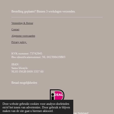
Bestelling geplaatst? Binnen 3 werkdagen verzonden.
Verzending & Retour
Contact
Algemene voorwaarden
Privacy policy
KVK-nummer: 73742945
Btw-identificatienummer: NL 002398419B03
IBAN:
Sama lifestyle
NL83 INGB 0009 5357 60
Betaal mogelijkheden
Deze website gebruikt cookies voor analyse-doeleinden
en/of het tonen van advertenties. Door gebruik te blijven
maken van de site gaat u hiermee akkoord.
© 2019 - 2026 Sama Lifestyle, dé creatieve kralen webshop van Nederland!