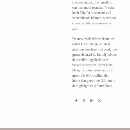
speciale rijgpatronen geeft dit
een heel mooi resultaat. Verder
heeft Miyuki ontzettend veel
verschillende kleuren, waardoor
er veel combinaties mogelijk
zijn.
De maat zoals 6/0 betekent het
aantal kralen dat in een inch
past, dus hoe lager het getal, hoe
groter de kraal is. En wij hebben
de rocailles ingedeeld in de
volgende groepen: extra klein,
klein, medium, groot en extra
groot. De 6/0 rocailles zijn
hierin dan
groot
met 3,3 mm in
de rijglengte en 4,3 mm hoog.
D
D
S
D
e
e
h
e
l
e
a
l
e
l
r
e
n
e
n