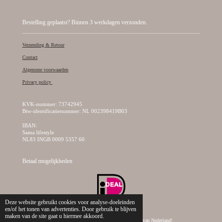
Bestelling geplaatst? Binnen 3 werkdagen verzonden.
Verzending & Retour
Contact
Algemene voorwaarden
Privacy policy
KVK-nummer: 73742945
Btw-identificatienummer: NL 002398419B03
IBAN:
Sama lifestyle
NL83 INGB 0009 5357 60
Betaal mogelijkheden
Deze website gebruikt cookies voor analyse-doeleinden
en/of het tonen van advertenties. Door gebruik te blijven
maken van de site gaat u hiermee akkoord.
© 2019 - 2026 Sama Lifestyle, dé creatieve kralen webshop van Nederland!