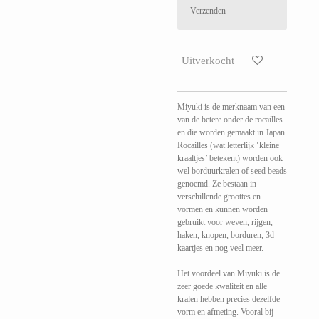
Verzenden
Uitverkocht
Miyuki is de merknaam van een
van de betere onder de rocailles
en die worden gemaakt in Japan.
Rocailles (wat letterlijk ‘kleine
kraaltjes’ betekent) worden ook
wel borduurkralen of seed beads
genoemd. Ze bestaan in
verschillende groottes en
vormen en kunnen worden
gebruikt voor weven, rijgen,
haken, knopen, borduren, 3d-
kaartjes en nog veel meer.
Het voordeel van Miyuki is de
zeer goede kwaliteit en alle
kralen hebben precies dezelfde
vorm en afmeting. Vooral bij