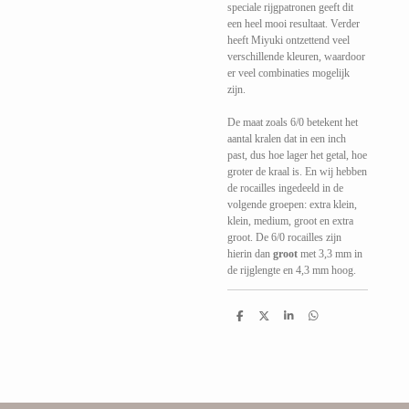
speciale rijgpatronen geeft dit
een heel mooi resultaat. Verder
heeft Miyuki ontzettend veel
verschillende kleuren, waardoor
er veel combinaties mogelijk
zijn.
De maat zoals 6/0 betekent het
aantal kralen dat in een inch
past, dus hoe lager het getal, hoe
groter de kraal is. En wij hebben
de rocailles ingedeeld in de
volgende groepen: extra klein,
klein, medium, groot en extra
groot. De 6/0 rocailles zijn
hierin dan
groot
met 3,3 mm in
de rijglengte en 4,3 mm hoog.
D
D
S
D
e
e
h
e
l
e
a
l
e
l
r
e
n
e
n