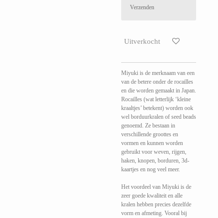
Verzenden
Uitverkocht
Miyuki is de merknaam van een
van de betere onder de rocailles
en die worden gemaakt in Japan.
Rocailles (wat letterlijk ‘kleine
kraaltjes’ betekent) worden ook
wel borduurkralen of seed beads
genoemd. Ze bestaan in
verschillende groottes en
vormen en kunnen worden
gebruikt voor weven, rijgen,
haken, knopen, borduren, 3d-
kaartjes en nog veel meer.
Het voordeel van Miyuki is de
zeer goede kwaliteit en alle
kralen hebben precies dezelfde
vorm en afmeting. Vooral bij