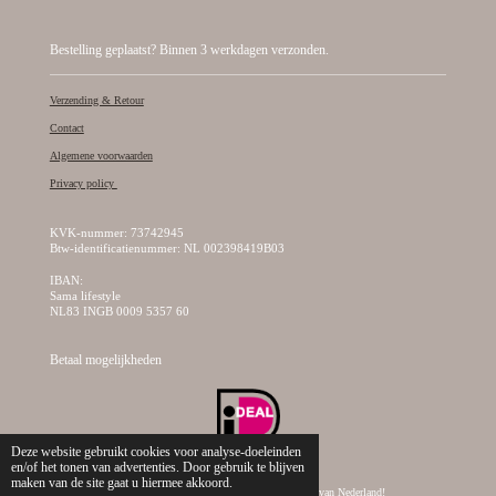
Bestelling geplaatst? Binnen 3 werkdagen verzonden.
Verzending & Retour
Contact
Algemene voorwaarden
Privacy policy
KVK-nummer: 73742945
Btw-identificatienummer: NL 002398419B03
IBAN:
Sama lifestyle
NL83 INGB 0009 5357 60
Betaal mogelijkheden
Deze website gebruikt cookies voor analyse-doeleinden
en/of het tonen van advertenties. Door gebruik te blijven
maken van de site gaat u hiermee akkoord.
© 2019 - 2026 Sama Lifestyle, dé creatieve kralen webshop van Nederland!