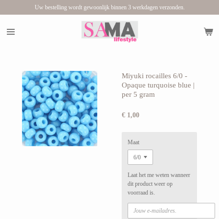
Uw bestelling wordt gewoonlijk binnen 3 werkdagen verzonden.
Ga
direct
naar
de
hoofdinhoud
Miyuki rocailles 6/0 -
Opaque turquoise blue |
per 5 gram
€ 1,00
Maat
Laat het me weten wanneer
dit product weer op
voorraad is.