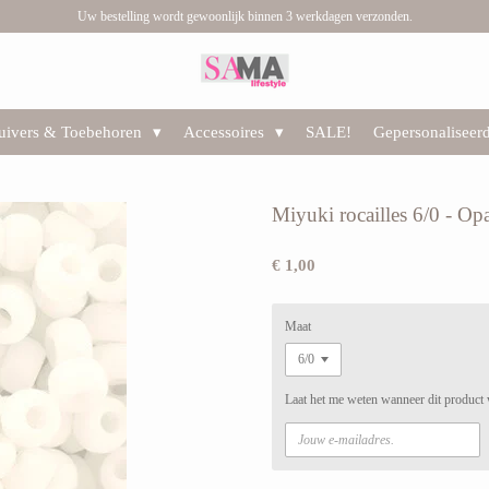
Uw bestelling wordt gewoonlijk binnen 3 werkdagen verzonden.
huivers & Toebehoren
Accessoires
SALE!
Gepersonaliseer
Miyuki rocailles 6/0 - Op
€ 1,00
Maat
Laat het me weten wanneer dit product 