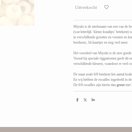
Uitverkocht
Miyuki is de merknaam van een van de bet
(wat letterlijk ‘kleine kraaltjes’ beteke
in verschillende groottes en vormen en k
borduren, 3d-kaartjes en nog veel meer.
Het voordeel van Miyuki is de zeer goede 
Vooral bij speciale rijgpatronen geeft dit 
verschillende kleuren, waardoor er veel co
De maat zoals 6/0 betekent het aantal kralen
En wij hebben de rocailles ingedeeld in de
De 6/0 rocailles zijn hierin dan
groot
met 3
D
D
S
e
e
h
l
e
a
e
l
r
n
e