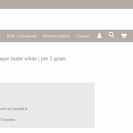
d
B2B / wholesale
Klanten orders
Contact
aque matte white | per 5 gram
weer op voorraad is.
Verzenden