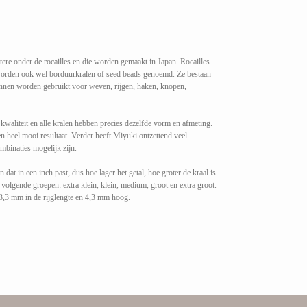
ere onder de rocailles en die worden gemaakt in Japan. Rocailles
nt) worden ook wel borduurkralen of seed beads genoemd. Ze bestaan
unnen worden gebruikt voor weven, rijgen, haken, knopen,
kwaliteit en alle kralen hebben precies dezelfde vorm en afmeting.
een heel mooi resultaat. Verder heeft Miyuki ontzettend veel
mbinaties mogelijk zijn.
 dat in een inch past, dus hoe lager het getal, hoe groter de kraal is.
 volgende groepen: extra klein, klein, medium, groot en extra groot.
,3 mm in de rijglengte en 4,3 mm hoog.