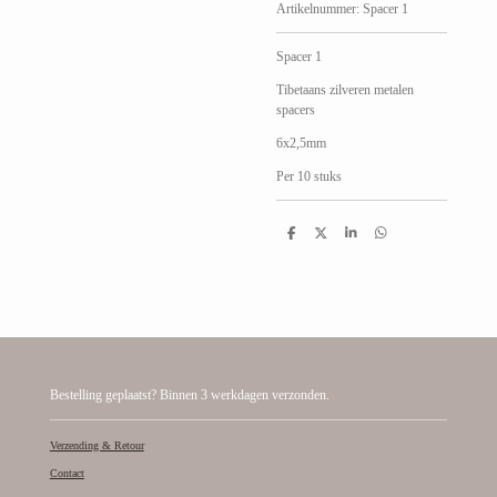
Artikelnummer:
Spacer 1
Spacer 1
Tibetaans zilveren metalen
spacers
6x2,5mm
Per 10 stuks
D
D
S
D
e
e
h
e
l
e
a
l
e
l
r
e
n
e
n
Bestelling geplaatst? Binnen 3 werkdagen verzonden.
Verzending & Retour
Contact