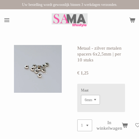
Uw bestelling wordt gewoonlijk binnen 3 werkdagen verzonden.
Ga
direct
naar
de
hoofdinhoud
Metaal - zilver metalen
spacers 6x2,5mm | per
10 stuks
€ 1,25
Maat
In
winkelwagen