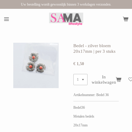
Uw bestelling wordt gewoonlijk binnen 3 werkdagen verzonden.
Ga
direct
naar
de
hoofdinhoud
Bedel - zilver bloem
20x17mm | per 3 stuks
€ 1,50
In
winkelwagen
Artikelnummer:
Bedel 36
Bedel36
Metalen bedels
20x17mm