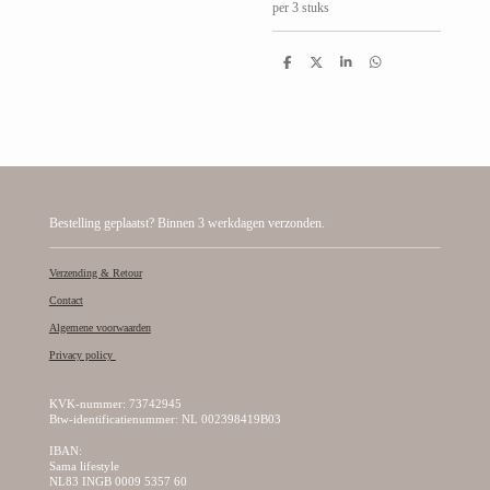
per 3 stuks
D
D
S
D
e
e
h
e
l
e
a
l
e
l
r
e
n
e
n
Bestelling geplaatst? Binnen 3 werkdagen verzonden.
Verzending & Retour
Contact
Algemene voorwaarden
Privacy policy
KVK-nummer: 73742945
Btw-identificatienummer: NL 002398419B03
IBAN:
Sama lifestyle
NL83 INGB 0009 5357 60