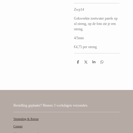
Zwp14
Gekweekte zoetwater parels op
xl streng, op de foto zie je een
streng.
4/5mm
€4,75 per streng
D
D
S
D
e
e
h
e
l
e
a
l
e
l
r
e
n
e
n
Bestelling geplaatst? Binnen 3 werkdagen verzonden.
Verzending & Retour
Contact