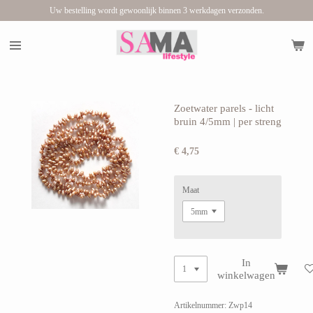
Uw bestelling wordt gewoonlijk binnen 3 werkdagen verzonden.
Ga
direct
naar
de
hoofdinhoud
Zoetwater parels - licht
bruin 4/5mm | per streng
€ 4,75
Maat
In
winkelwagen
Artikelnummer:
Zwp14