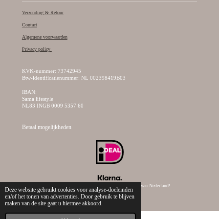
Verzending & Retour
Contact
Algemene voorwaarden
Privacy policy
KVK-nummer: 73742945
Btw-identificatienummer: NL 002398419B03
IBAN:
Sama lifestyle
NL83 INGB 0009 5357 60
Betaal mogelijkheden
© 2019 - 2026 Sama Lifestyle, dé creatieve kralen webshop van Nederland!
Deze website gebruikt cookies voor analyse-doeleinden
en/of het tonen van advertenties. Door gebruik te blijven
maken van de site gaat u hiermee akkoord.