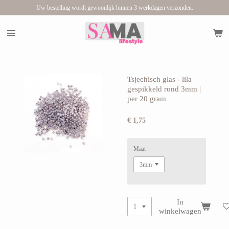
Uw bestelling wordt gewoonlijk binnen 3 werkdagen verzonden.
Ga
direct
naar
de
hoofdinhoud
Tsjechisch glas - lila
gespikkeld rond 3mm |
per 20 gram
€ 1,75
Maat
In
winkelwagen