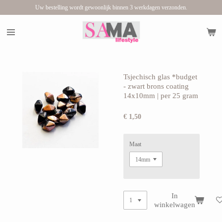
Uw bestelling wordt gewoonlijk binnen 3 werkdagen verzonden.
Ga
direct
naar
de
hoofdinhoud
Tsjechisch glas *budget
- zwart brons coating
14x10mm | per 25 gram
€ 1,50
Maat
In
winkelwagen