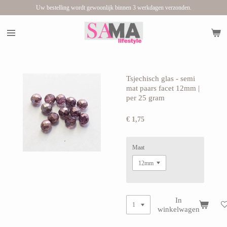
Uw bestelling wordt gewoonlijk binnen 3 werkdagen verzonden.
Ga
direct
naar
de
hoofdinhoud
Tsjechisch glas - semi
mat paars facet 12mm |
per 25 gram
€ 1,75
Maat
In
winkelwagen