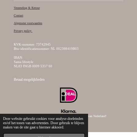
Verzending & Retour
Contact
Algemene voorwaarden
Privacy policy
KVK-nummer: 73742945
Btw-identificatienummer: NL 002398419B03
IBAN:
Sama lifestyle
NL83 INGB 0009 5357 60
Betaal mogelijkheden
© 2019 - 2026 Sama Lifestyle, dé creatieve kralen webshop van Nederland!
Deze website gebruikt cookies voor analyse-doeleinden
en/of het tonen van advertenties. Door gebruik te blijven
maken van de site gaat u hiermee akkoord.