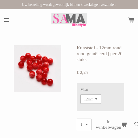
Uw bestelling wordt gewoonlijk binnen 3 werkdagen verzonden.
Ga
direct
naar
de
hoofdinhoud
Kunststof - 12mm rond
rood gemêleerd | per 20
stuks
€ 2,25
Maat
In
winkelwagen