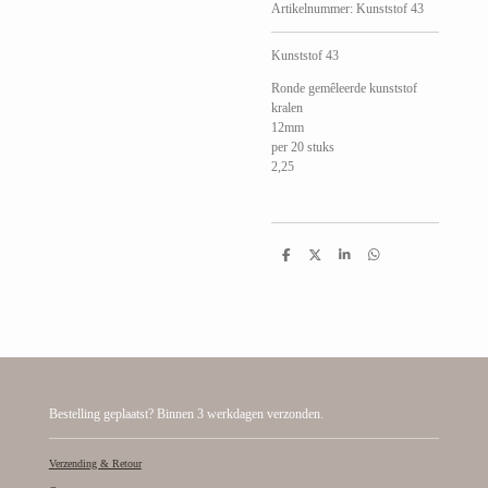
Artikelnummer:
Kunststof 43
Kunststof 43
Ronde gemêleerde kunststof
kralen
12mm
per 20 stuks
2,25
D
D
S
D
e
e
h
e
l
e
a
l
e
l
r
e
n
e
n
Bestelling geplaatst? Binnen 3 werkdagen verzonden.
Verzending & Retour