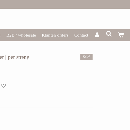
d
B2B / wholesale
Klanten orders
Contact
er | per streng
Sale!