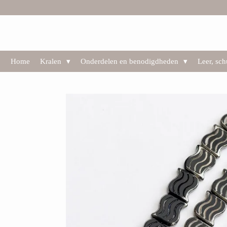
Ga
direct
naar
de
hoofdinhoud
Home
Kralen
Onderdelen en benodigdheden
Leer, sc