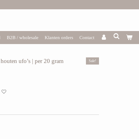
d
B2B / wholesale
Klanten orders
Contact
 houten ufo’s | per 20 gram
Sale!