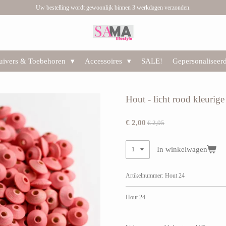
Uw bestelling wordt gewoonlijk binnen 3 werkdagen verzonden.
huivers & Toebehoren
Accessoires
SALE!
Gepersonaliseer
Hout - licht rood kleurige
€ 2,00
€ 2,95
In winkelwagen
Artikelnummer:
Hout 24
Hout 24