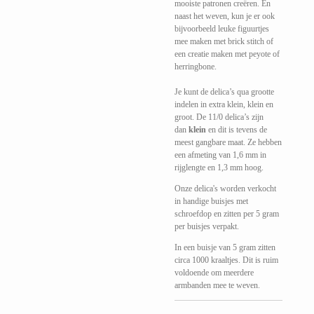
mooiste patronen creëren. En
naast het weven, kun je er ook
bijvoorbeeld leuke figuurtjes
mee maken met brick stitch of
een creatie maken met peyote of
herringbone.
Je kunt de delica’s qua grootte
indelen in extra klein, klein en
groot. De 11/0 delica’s zijn
dan
klein
en dit is tevens de
meest gangbare maat. Ze hebben
een afmeting van 1,6 mm in
rijglengte en 1,3 mm hoog.
Onze delica's worden verkocht
in handige buisjes met
schroefdop en zitten per 5 gram
per buisjes verpakt.
In een buisje van 5 gram zitten
circa 1000 kraaltjes. Dit is ruim
voldoende om meerdere
armbanden mee te weven.