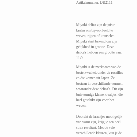
Artikelnummer:
DB2111
Miyuki delica zijn de juiste
kralen om bijvoorbeeld te
weven, rijgen of knutselen.
Miyuki staat bekend om zijn
gelijkheid in grootte. Deze
delica's hebben een grootte van:
11\0.
Miyuki is de merknaam van de
beste kwaliteit onder de rocailles
en die komen uit Japan. Ze
bestaan in verschillende vormen,
waaronder deze delica’s. Dit zijn
buisvormige kleine kraaltjes, die
heel geschikt zijn voor het
weven.
Doordat de kraaltjes mooi gelijk
van vorm zijn, krijg je een heel
strak resultaat. Met de vele
verschillende kleuren, kun je de