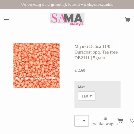
Uw bestelling wordt gewoonlijk binnen 3 werkdagen verzonden.
Ga
direct
naar
de
hoofdinhoud
Miyuki Delica 11/0 -
Duracoat opq. Tea rose
DB2111 | 5gram
€ 2,60
Maat
In
winkelwagen