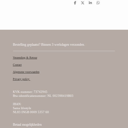
D
D
S
D
e
e
h
e
l
e
a
l
e
l
r
e
n
e
n
Bestelling geplaatst? Binnen 3 werkdagen verzonden.
Verzending & Retour
Contact
Algemene voorwaarden
Privacy policy
KVK-nummer: 73742945
Btw-identificatienummer: NL 002398419B03
IBAN:
Sama lifestyle
NL83 INGB 0009 5357 60
Betaal mogelijkheden