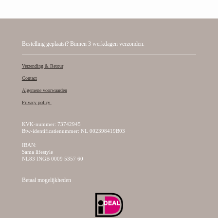
Bestelling geplaatst? Binnen 3 werkdagen verzonden.
Verzending & Retour
Contact
Algemene voorwaarden
Privacy policy
KVK-nummer: 73742945
Btw-identificatienummer: NL 002398419B03
IBAN:
Sama lifestyle
NL83 INGB 0009 5357 60
Betaal mogelijkheden