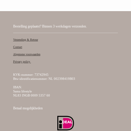
Bestelling geplaatst? Binnen 3 werkdagen verzonden.
Verzending & Retour
Contact
Algemene voorwaarden
Privacy policy
KVK-nummer: 73742945
Btw-identificatienummer: NL 002398419B03
IBAN:
Sama lifestyle
NL83 INGB 0009 5357 60
Betaal mogelijkheden