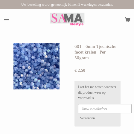
Uw bestelling wordt gewoonlijk binnen 3 werkdagen verzonden.
Ga
direct
naar
de
hoofdinhoud
601 - 6mm Tjechische
facet kralen | Per
50gram
€ 2,50
Laat het me weten wanneer
dit product weer op
voorraad is.
Verzenden