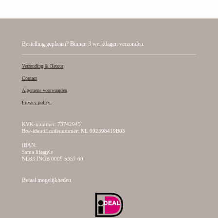
Bestelling geplaatst? Binnen 3 werkdagen verzonden.
Verzending & Retour
Contact
Algemene voorwaarden
Privacy policy
KVK-nummer: 73742945
Btw-identificatienummer: NL 002398419B03
IBAN:
Sama lifestyle
NL83 INGB 0009 5357 60
Betaal mogelijkheden