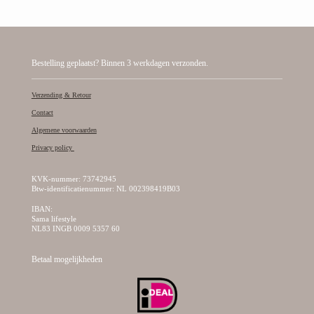
Bestelling geplaatst? Binnen 3 werkdagen verzonden.
Verzending & Retour
Contact
Algemene voorwaarden
Privacy policy
KVK-nummer: 73742945
Btw-identificatienummer: NL 002398419B03
IBAN:
Sama lifestyle
NL83 INGB 0009 5357 60
Betaal mogelijkheden