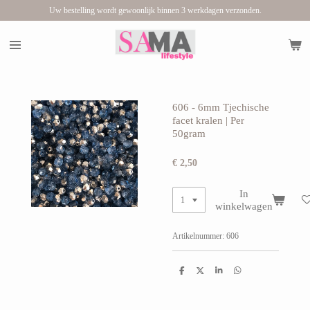
Uw bestelling wordt gewoonlijk binnen 3 werkdagen verzonden.
Ga
direct
naar
de
hoofdinhoud
606 - 6mm Tjechische
facet kralen | Per
50gram
€ 2,50
In
winkelwagen
Artikelnummer:
606
D
D
S
D
e
e
h
e
l
e
a
l
e
l
r
e
n
e
n