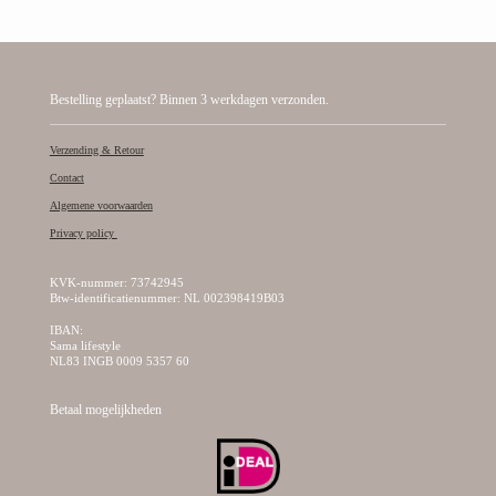
Bestelling geplaatst? Binnen 3 werkdagen verzonden.
Verzending & Retour
Contact
Algemene voorwaarden
Privacy policy
KVK-nummer: 73742945
Btw-identificatienummer: NL 002398419B03
IBAN:
Sama lifestyle
NL83 INGB 0009 5357 60
Betaal mogelijkheden