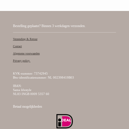
Bestelling geplaatst? Binnen 3 werkdagen verzonden.
Verzending & Retour
Contact
Algemene voorwaarden
Privacy policy
KVK-nummer: 73742945
Btw-identificatienummer: NL 002398419B03
IBAN:
Sama lifestyle
NL83 INGB 0009 5357 60
Betaal mogelijkheden