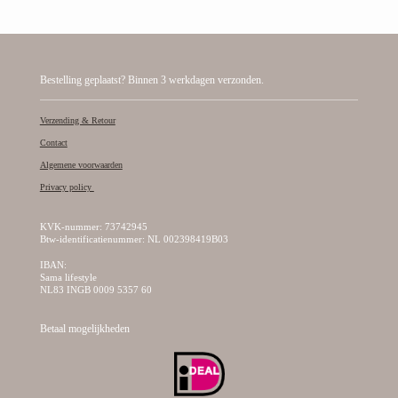
Bestelling geplaatst? Binnen 3 werkdagen verzonden.
Verzending & Retour
Contact
Algemene voorwaarden
Privacy policy
KVK-nummer: 73742945
Btw-identificatienummer: NL 002398419B03
IBAN:
Sama lifestyle
NL83 INGB 0009 5357 60
Betaal mogelijkheden