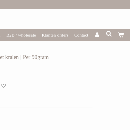
d
B2B / wholesale
Klanten orders
Contact
et kralen | Per 50gram