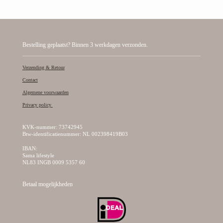
Bestelling geplaatst? Binnen 3 werkdagen verzonden.
Verzending & Retour
Contact
Algemene voorwaarden
Privacy policy
KVK-nummer: 73742945
Btw-identificatienummer: NL 002398419B03
IBAN:
Sama lifestyle
NL83 INGB 0009 5357 60
Betaal mogelijkheden