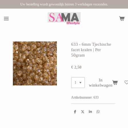
Uw bestelling wordt gewoonlijk binnen 3 werkdagen verzonden.
Ga
direct
naar
de
hoofdinhoud
633 - 6mm Tjechische
facet kralen | Per
50gram
€ 2,50
In
winkelwagen
Artikelnummer:
633
D
D
S
D
e
e
h
e
l
e
a
l
e
l
r
e
n
e
n