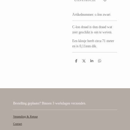
Artikelnummer:
c-lon zwart
C-lon draad is dun draad wat
zeer geschikt is om te weven.
Een klosje heeft circa 71 meter
en is 0,11mm dik.
D
D
S
D
e
e
h
e
l
e
a
l
e
l
r
e
n
e
n
Bestelling geplaatst? Binnen 3 werkdagen verzonden.
Verzending & Retour
Contact