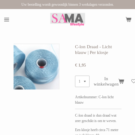
Uw bestelling wordt gewoonlijk binnen 3 werkdagen verzonden.
Ga
direct
naar
de
hoofdinhoud
C-lon Draad - Licht
blauw | Per klosje
€ 1,95
In
winkelwagen
Artikelnummer:
C-lon licht
blauw
C-lon draad is dun draad wat
zeer geschikt is om te weven.
Een klosje heeft circa 71 meter