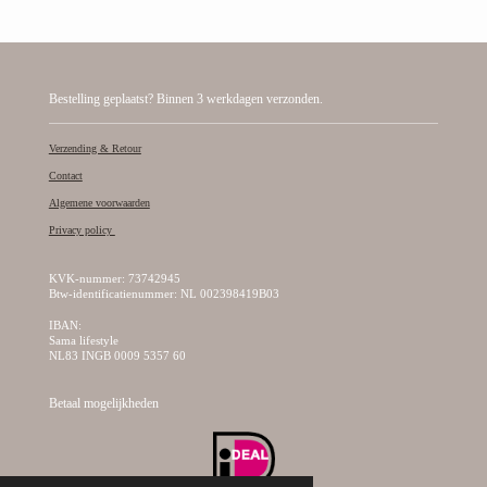
Bestelling geplaatst? Binnen 3 werkdagen verzonden.
Verzending & Retour
Contact
Algemene voorwaarden
Privacy policy
KVK-nummer: 73742945
Btw-identificatienummer: NL 002398419B03
IBAN:
Sama lifestyle
NL83 INGB 0009 5357 60
Betaal mogelijkheden