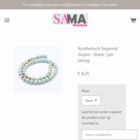
Uw bestelling wordt gewoonlijk binnen 3 werkdagen verzonden.
Ga
direct
naar
de
hoofdinhoud
Synthetisch Imperial
Jasper - 6mm | per
streng
€ 4,25
Maat
Laat het me weten wanneer
dit product weer op
voorraad is.