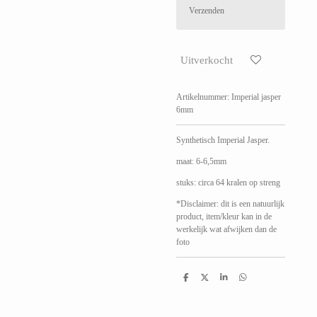
Verzenden
Uitverkocht
Artikelnummer:
Imperial jasper
6mm
Synthetisch Imperial Jasper.
maat: 6-6,5mm
stuks: circa 64 kralen op streng
*Disclaimer: dit is een natuurlijk
product, item/kleur kan in de
werkelijk wat afwijken dan de
foto
D
D
S
D
e
e
h
e
l
e
a
l
e
l
r
e
n
e
n